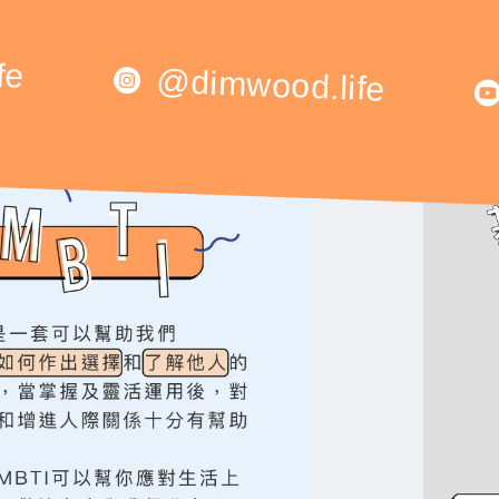
fe
@dimwood.life