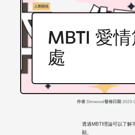
人際關係
MBTI 愛
處
作者
Dimwood
發佈日期
2023-
透過MBTI理論可以了
顯。