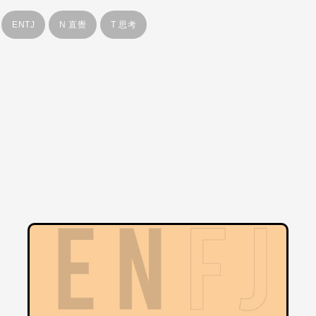
ENTJ
N 直覺
T 思考