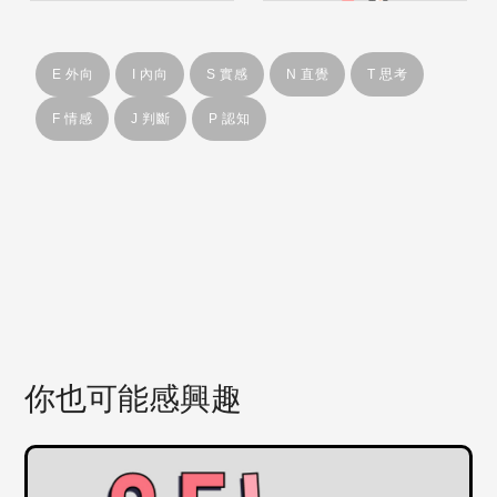
E 外向
I 內向
S 實感
N 直覺
T 思考
F 情感
J 判斷
P 認知
你也可能感興趣