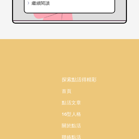
繼續閱讀
探索點活得精彩
首頁
點活文章
16型人格
關於點活
聯絡點活